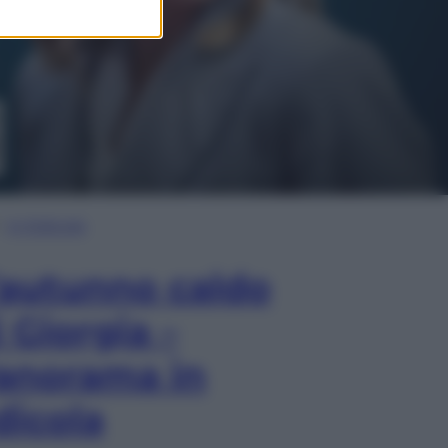
In Edicola
’autunno caldo
i Giorgia –
anorama in
dicola