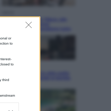
Lifestyle
Dal blush Charlotte Tilbury alle
tote bag: perché ormai
collezioniamo e rivendiamo tutto
sonal or
ection to
nterest-
closed to
Esteri
Perché Hiroshima: la città scelta
per mostrare al mondo la bomba
 third
atomica
Downstream
er and store