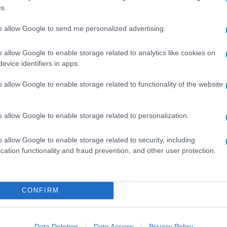
le
Dabiq France
(la rivista francese dello Stato
s.
ttentati di Parigi del 13 novembre.
to allow Google to send me personalized advertising.
fuso un video
, su cui però non c’è alcun
sostiene che la Francia non potrà vivere in pace fino
ori del califfato’.
o allow Google to enable storage related to analytics like cookies on
evice identifiers in apps.
fficio di comunicazione e propaganda del gruppo,
lmato in cui si vede un estremista che, affiancato
o allow Google to enable storage related to functionality of the website
cesi a portare a termine altri attentati. “Fino a che
in pace. Avrete paura persino di andare al
 barba lunga tipica dei jihadisti e parla in arabo.
o allow Google to enable storage related to personalization.
o allow Google to enable storage related to security, including
tata uccisa. Stiamo arrivando, o Francia”
cation functionality and fraud prevention, and other user protection.
i. Non potranno dimenticare questo giorno, così
ria ogni giorno, bombardando bambini e adulti, oggi
CONFIRM
kamikaze arrivino con le loro auto”
Data Deletion
Data Access
Privacy Policy