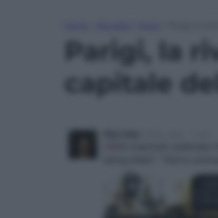
Home
»
Attualità
»
Esteri
»
Parigi, la riv
Parigi, la r
capitale de