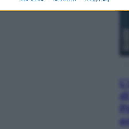
L
d
P
e