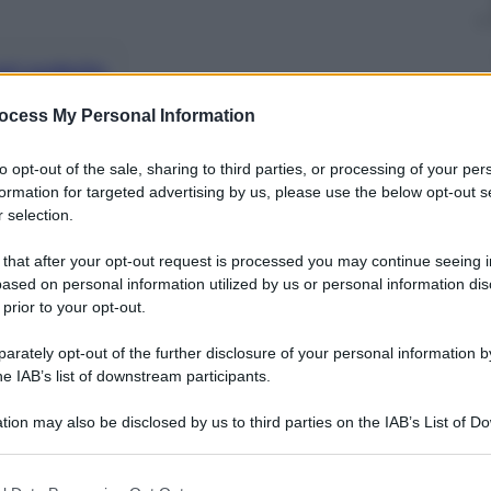
nti preferite
ocess My Personal Information
e”, poi su Internet “Francia, hai ucciso-
ferma dell’attacco di “otto soldati del
to opt-out of the sale, sharing to third parties, or processing of your per
formation for targeted advertising by us, please use the below opt-out s
 selection.
 that after your opt-out request is processed you may continue seeing i
ased on personal information utilized by us or personal information dis
 prior to your opt-out.
rately opt-out of the further disclosure of your personal information by
he IAB’s list of downstream participants.
tion may also be disclosed by us to third parties on the IAB’s List of 
 that may further disclose it to other third parties.
 that this website/app uses one or more Google services and may gath