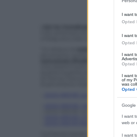
Persona
information 
deny consent
I want t
in below Go
Opted 
L’
Isis ha rivendicato gli attentati
di Par
il sito americano di controllo sulla prop
I want t
a Parigi sono stati otto.
Opted 
“Un attacco di
soldati del ‘califfato’
ha 
I want 
perversione, quella che porta la bandiera 
Advertis
comunicato jihadista
. “Otto fratelli, c
Opted 
mira obiettivi scelti minuziosamente nel
durante la partita di due partiti crociat
I want t
di Francia, Francois Hollande. Il Bataclan
of my P
di perversione insieme ad altri obiettiv
was col
Opted 
–
LEGGI ANCHE: La cronaca degli attent
Google 
–
LEGGI ANCHE: I pericoli per l’Italia
– LEGGI ANCHE: Le reazioni online
I want t
–
LEGGI ANCHE: L’11 settembre dell’Eur
web or d
–
LEGGI ANCHE #porteouverte, la solidar
“La Francia manda i suoi aerei in Siria,
I want t