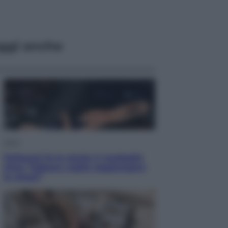
ggi anche
Sport
Pellacani fa la storia: 5 medaglie
d’oro “Adesso voglio raggiungere
le cinesi”