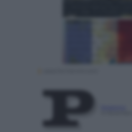
ANSA/TWITTER RITA KATZ
Redazione
14 Novembre