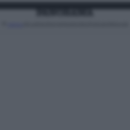
Attualità
Lifestyle
Moda
Video
Podcast
Abbonati
MENU