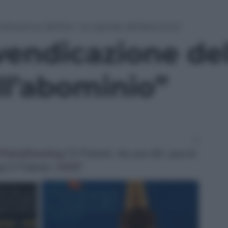
endicazione dell’Isis: “La capitale dell’abominio”
ivendicazione dell
ll’abominio”