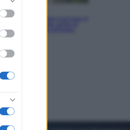
to grant or
ed purposes
Viaggi
La Thailandia segreta è sul mare: 8
luoghi tra delfini rosa, grotte di
smeraldo e villaggi sull’acqua