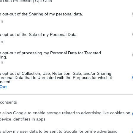
l Data Processing Opt Outs
including but not limited to your visit or usage behaviour. You may click 
 to Google and its third-party tags to use your data for below specifi
o opt-out of the Sharing of my personal data.
ogle consent section.
In
igi: secondo la nota dei jihadisti, rilanciata da Site,
aganda islamista, gli attentatori-kamikaze in azione
o opt-out of the Sale of my Personal Data.
In
preso di mira la capitale dell’abominio e della
to opt-out of processing my Personal Data for Targeted
dei ‘crociati’ in Europa”, recita il
farneticante
ing.
on cinture esplosive e fucili d’assalto, hanno preso di
In
 cuore della capitale francese. Lo Stade de France
i, Francia e Germania, al qualche assisteva lo scemo
o opt-out of Collection, Use, Retention, Sale, and/or Sharing
 dove erano riuniti centinaia di idolatri in una festa
ersonal Data that Is Unrelated with the Purposes for which it
i simultaneamente nel X, XI e XII arrondissment”.
lected.
Out
ati
consents
o allow Google to enable storage related to advertising like cookies on
opa
evice identifiers in apps.
ietà dei parigin
i
 bombarda uccidendo i bambini, oggi beve dalla
o allow my user data to be sent to Google for online advertising