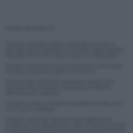
L’elogio alla bella vita
Mi piace svegliarmi dopo mezzogiorno e più in
generale amo svegliarmi a scansioni orarie dispare,
tipo alle 12.15, 12.25. L’orario tondo mi infastidisce.
Mi piace il profumo che arriva dal forno sotto casa,
mi piace osservare la gente che lavora.
Mi piace fare telefonate parlando a bassa voce
facendo finta di essere impegnato in attività
dirimenti per il pianeta.
Mi piace entrare in libreria e chiedere un libro che
non è più in catalogo.
Mi piace osservare i genitori fuori dalle scuole
pubbliche che abbracciano i figli, mi diverte sentire
le discussioni tra genitori e figli sul motorino (io alla