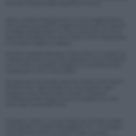
loro età chiedevo già il panfilo a nonno).
Adoro vedere Giangiacomo, il mio maggiordomo
che lustra le posate in argento prima di un pranzo,
mi piace presentarmi a mani vuote ad una cena,
facendo credere che sono stato molto impegnato
e che poi il regalo è volgare.
Mi piace andare dal sarto e farmi fare un vestito su
misura, sentire le sue dita delicate che mi sfiorano
con il metro. Mi piace scegliere una stoffa di alta
qualità per il mio nuovo abito.
Mi piacciono le scarpe, perché credo come Nanni
Moretti che “ogni piede ha una scarpa e ogni
scarpa è una visione del mondo”. Mi piace
moltissimo fare degli scherzi al telefono ai miei
amici del Circolo del Polo.
Mi piace il polo, il rumore degli zoccoli del cavallo
sulla ghiaia, mi piace festeggiare con i compagni
una vittoria contro un team rivale, mi piace