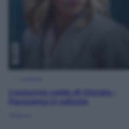
In Edicola
L’autunno caldo di Giorgia –
Panorama in edicola
Sfoglia ora