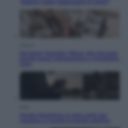
“Adesso voglio raggiungere le cinesi”
Lifestyle
Dal blush Charlotte Tilbury alle tote bag:
perché ormai collezioniamo e rivendiamo
tutto
Esteri
Perché Hiroshima: la città scelta per
mostrare al mondo la bomba atomica