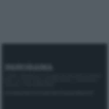
© 2025 – Panorama s.r.l. (Gruppo Società Editrice Italiana
spa) – Via Vittor Pisani 28, 20124 Milano – riproduzione
riservata – P.IVA 10518230965
Attualità
Lifestyle
Moda
Video
Podcast
Abbonati