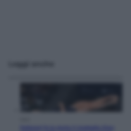
Leggi anche
Sport
Pellacani fa la storia: 5 medaglie d’oro