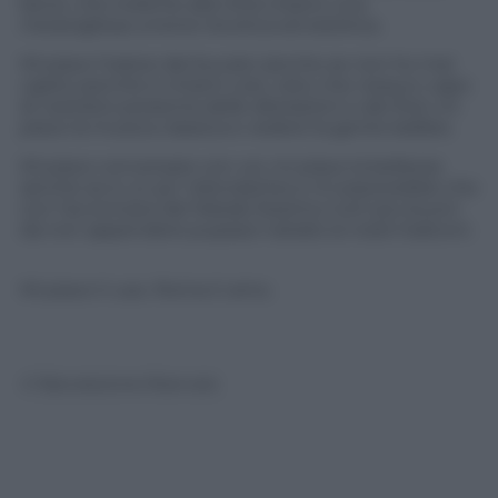
bene, che insieme alla città creano una
meravigliosa unione tra etica ed estetica.
Mi piace l’odore del bucato (anche se non ho mai
capito perché si chiami così, visto che nessun capo
di vestiario presenta delle alterazioni o dei fori), mi
piace la musica classica e vedere la gente ballare.
Mi piace conversare con voi, mi piace la bellezza
(anche se è un po’ ridondante) e mi piacerebbe che
con l’avvicinarsi del Natale fossimo tutti più buoni
da non appendere pupazzi natalizi ai nostri balconi.
Mi piace ti uso. Roma ti amo.
© Riproduzione Riservata