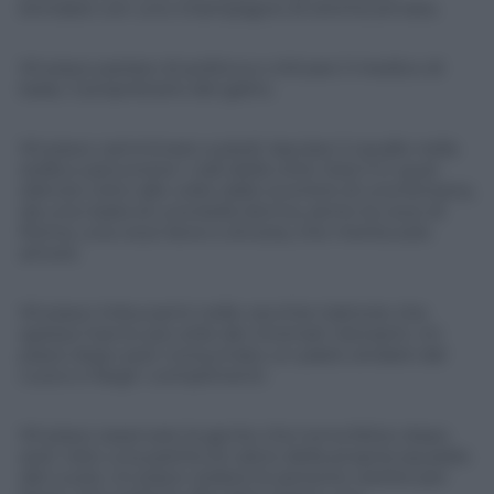
brindare con uno champagne di ottima annata.
Mi piace parlare di politica e criticare il medico di
base, il proprietario del gatto.
Mi piace camminare a piedi, lasciare il cavallo nella
stalla e percorrere i viali della città. Solo lì in quel
silenzio rotto alle volte dallo scorrere di una fontana,
da una risata di una bella donna, sento la voce di
Roma, una voce lieve e sincera, che merita solo
amore.
Mi piace imbucarmi nelle vecchie trattorie che
spesso hanno più stile dei rinomati ristoranti, mi
piace dopo aver consumato un pasto andare dal
cuoco e fargli i complimenti.
Mi piace osservare la gente che torna felice dopo
aver visto una partita di calcio della propria squadra
del cuore, mi piace vedere le persone vestite per