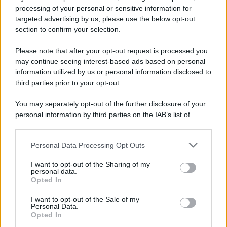
processing of your personal or sensitive information for
targeted advertising by us, please use the below opt-out
section to confirm your selection.
Please note that after your opt-out request is processed you
may continue seeing interest-based ads based on personal
information utilized by us or personal information disclosed to
third parties prior to your opt-out.
You may separately opt-out of the further disclosure of your
personal information by third parties on the IAB’s list of
downstream participants.
Personal Data Processing Opt Outs
This information may also be disclosed by us to third parties
on the IAB’s List of Downstream Participants that may further
I want to opt-out of the Sharing of my
disclose it to other third parties.
personal data.
Opted In
Please note that this website/app uses one or more Google
services and may gather and store information including but
I want to opt-out of the Sale of my
Personal Data.
not limited to your visit or usage behaviour. You may click to
Opted In
grant or deny consent to Google and its third-party tags to