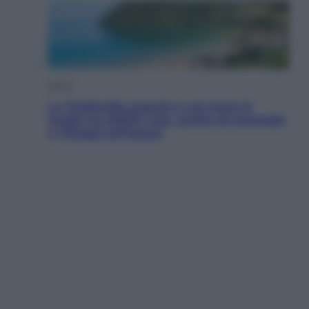
Viaggi
La Thailandia segreta è sul mare: 8
luoghi tra delfini rosa, grotte di smeraldo
e villaggi sull’acqua