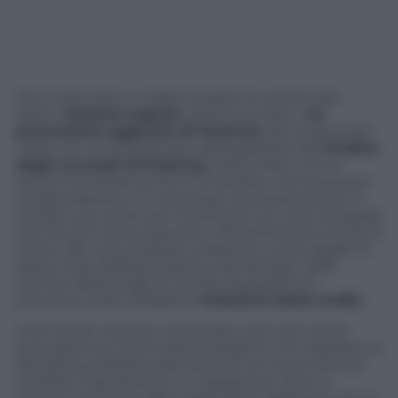
Non inizia sotto i migliori auspici la carriera del
dottor
Antonio Ingroia
come avvocato. L’
ex
procuratore aggiunto di Palermo
, per la seconda
volta, non si è presentato dal segretario dell’
Ordine
degli avvocati di Palermo
, Pietro Alosi, che lo
aveva convocato prima il 10 ottobre, convocazione
andata deserta, e in seconda convocazione ieri 17
ottobre, per avere dei chiarimenti sul ruolo di legale
che l’ex pm aveva assunto, il 26 settembre scorso di
fronte alla corte d’assise a Palermo, come legale di
parte civile dell’Associazione dei familiari delle
vittime della strage di via dei Georgofili nel
processo sulla cosiddetta
trattativa Stato-mafia
.
Una mossa «tattica» avventata, visto che come
prevedono le norme deontologiche che regolano la
disciplina professionale forense non aveva ancora
prestato il giuramento in Cassazione, dove si