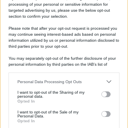
processing of your personal or sensitive information for
targeted advertising by us, please use the below opt-out
section to confirm your selection.
Please note that after your opt-out request is processed you
may continue seeing interest-based ads based on personal
information utilized by us or personal information disclosed to
third parties prior to your opt-out.
You may separately opt-out of the further disclosure of your
personal information by third parties on the IAB’s list of
downstream participants.
Personal Data Processing Opt Outs
This information may also be disclosed by us to third parties
on the IAB’s List of Downstream Participants that may further
I want to opt-out of the Sharing of my
disclose it to other third parties.
personal data.
Opted In
Please note that this website/app uses one or more Google
services and may gather and store information including but
I want to opt-out of the Sale of my
Personal Data.
not limited to your visit or usage behaviour. You may click to
Opted In
grant or deny consent to Google and its third-party tags to