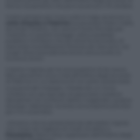
trovano anche gli uffici dell’Ordine degli avvocati di
Roma. Giuramento che poi è avvenuto il 10 ottobre.
Inoltre sempre per il suo ruolo in toga, avvenuto in
corte d’assise a Palermo
sul processo Stato-mafia,
secondo l’Ordine, non aveva il titolo formale per
rivestirlo, in quanto la legge vieta a qualsiasi
pubblico ministero che poi diventa avvocato, di
esercitare la professione forense per due anni, nei
luoghi dove precedentemente aveva svolto la
funzione di pm.
Il dottor Ingroia, per la convocazione di ieri aveva
fatto pervenire una e-mail all’Ordine degli avvocati
di Palermo in cui asseriva di non poter presenziare
a causa di altri impegni, chiedendo un rinvio.
L’Ordine si è ora riservato di assumere iniziative
disciplinari nei confronti dell’ex magistrato, qualora
dovesse «disertare» la terza convocazione prevista
per il 14 novembre.
«Diciamo che la carriera forense del dottor Ingroia
non inizia nel migliore di modi»
ha detto a
Panorama
, Pietro Alosi, segretario dell’Ordine degli