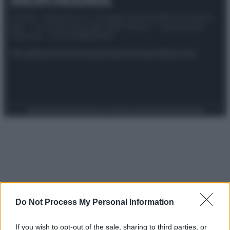
© 2025 – Panorama s.r.l. (Gruppo Società Editrice Italiana
spa) – Via Vittor Pisani 28, 20124 Milano – riproduzione
riservata – P.IVA 10518230965
Attualità
Lifestyle
Moda
Video
Podcast
Abbonati
Preferenze Privacy
Privacy Policy
Cookie Policy
Note legali
Do Not Process My Personal Information
If you wish to opt-out of the sale, sharing to third parties, or