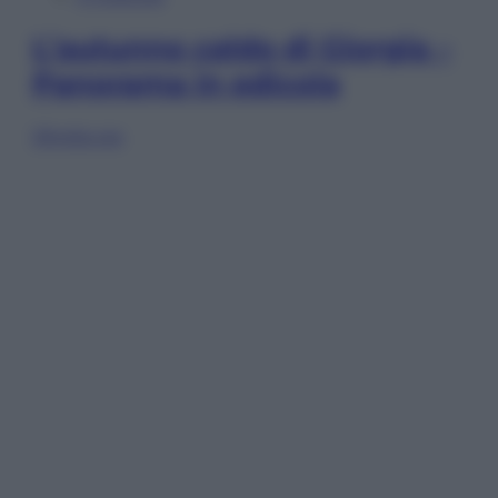
L’autunno caldo di Giorgia –
Panorama in edicola
Sfoglia ora