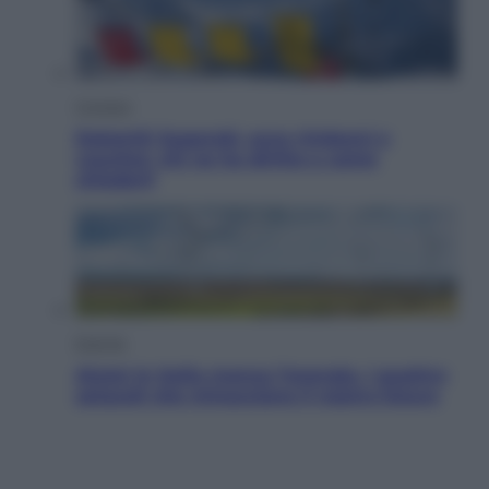
Cronaca
Dolomiti Superski, ecco rimborsi e
voucher: chi ne ha diritto e come
chiederli
Energia
Aiuto! In Italia manca l’energia. I quattro
ostacoli che minacciano il nostro futuro