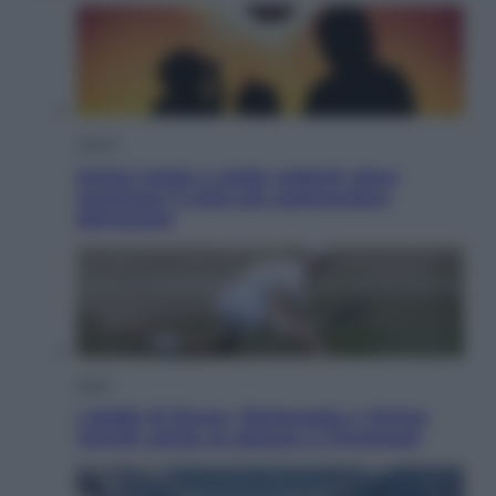
Viaggi
Eclissi totale e stelle cadenti: dove
ammirare il cielo più spettacolare
dell’estate
Sport
I dubbi di Sinner, fisioterapia a Torino:
Jannik valuta se giocare a Cincinnati